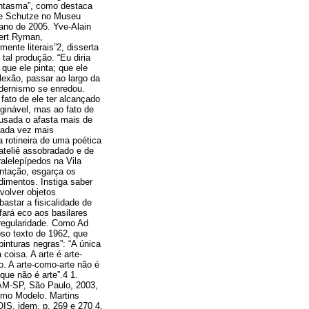
ntasma”, como destaca
 de Schutze no Museu
 ano de 2005. Yve-Alain
bert Ryman,
mente literais”2, disserta
tal produção. “Eu diria
que ele pinta; que ele
lexão, passar ao largo da
odernismo se enredou.
fato de ele ter alcançado
aginável, mas ao fato de
usada o afasta mais de
 cada vez mais
a rotineira de uma poética
 ateliê assobradado e de
alelepípedos na Vila
ntação, esgarça os
edimentos. Instiga saber
volver objetos
astar a fisicalidade de
fará eco aos basilares
regularidade. Como Ad
oso texto de 1962, que
pinturas negras”: “A única
coisa. A arte é arte-
o. A arte-como-arte não é
que não é arte”.4 1.
AM-SP, São Paulo, 2003,
como Modelo. Martins
IS, idem, p. 269 e 270 4.