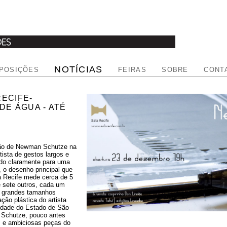
NOTÍCIAS
POSIÇÕES
FEIRAS
SOBRE
CONT
ECIFE-
E ÁGUA - ATÉ
ção de Newman Schutze na
ista de gestos largos e
tido claramente para uma
, o desenho principal que
 Recife mede cerca de 5
 sete outros, cada um
 grandes tamanhos
ão plástica do artista
cidade do Estado de São
 Schutze, pouco antes
as e ambiciosas peças do