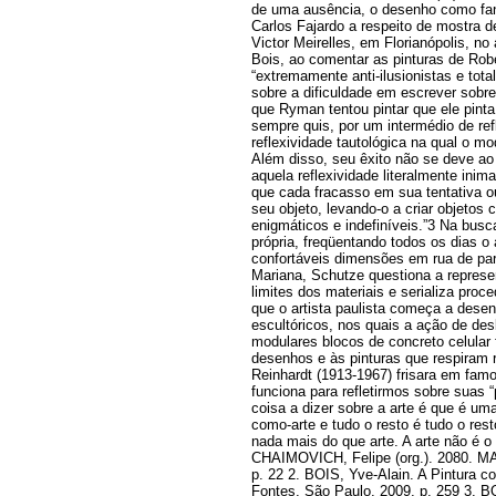
de uma ausência, o desenho como fa
Carlos Fajardo a respeito de mostra
Victor Meirelles, em Florianópolis, no
Bois, ao comentar as pinturas de Ro
“extremamente anti-ilusionistas e total
sobre a dificuldade em escrever sobre 
que Ryman tentou pintar que ele pinta 
sempre quis, por um intermédio de ref
reflexividade tautológica na qual o m
Além disso, seu êxito não se deve ao 
aquela reflexividade literalmente inim
que cada fracasso em sua tentativa o
seu objeto, levando-o a criar objetos
enigmáticos e indefiníveis.”3 Na busc
própria, freqüentando todos os dias o
confortáveis dimensões em rua de par
Mariana, Schutze questiona a represe
limites dos materiais e serializa proc
que o artista paulista começa a desen
escultóricos, nos quais a ação de desb
modulares blocos de concreto celular 
desenhos e às pinturas que respiram 
Reinhardt (1913-1967) frisara em fam
funciona para refletirmos sobre suas “
coisa a dizer sobre a arte é que é uma 
como-arte e tudo o resto é tudo o rest
nada mais do que arte. A arte não é o 
CHAIMOVICH, Felipe (org.). 2080. M
p. 22 2. BOIS, Yve-Alain. A Pintura 
Fontes, São Paulo, 2009, p. 259 3. BO