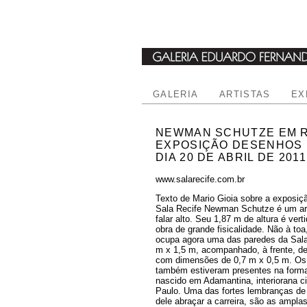
GALERIA
ARTISTAS
EX
NEWMAN SCHUTZE EM R
EXPOSIÇÃO DESENHOS D
DIA 20 DE ABRIL DE 2011
www.salarecife.com.br
Texto de Mario Gioia sobre a exposi
Sala Recife Newman Schutze é um art
falar alto. Seu 1,87 m de altura é ver
obra de grande fisicalidade. Não à toa
ocupa agora uma das paredes da Sala
m x 1,5 m, acompanhado, à frente, de
com dimensões de 0,7 m x 0,5 m. Os
também estiveram presentes na formaç
nascido em Adamantina, interiorana 
Paulo. Uma das fortes lembranças de
dele abraçar a carreira, são as ampl