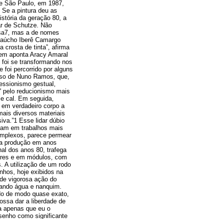
de São Paulo, em 1987,
Se a pintura deu as
stória da geração 80, a
ar de Schutze. Não
asa7, mas a de nomes
gaúcho Iberê Camargo
 crosta de tinta”, afirma
 bem aponta Aracy Amaral
 foi se transformando nos
foi percorrido por alguns
aso de Nuno Ramos, que,
ssionismo gestual,
r' pelo reducionismo mais
e cal. Em seguida,
, em verdadeiro corpo a
ais diversos materiais
iva.”1 Esse lidar dúbio
ltam em trabalhos mais
omplexos, parece permear
ua produção em anos
nal dos anos 80, trafega
lares e em módulos, com
s. A utilização de um rodo
nhos, hoje exibidos na
 de vigorosa ação do
usando água e nanquim.
do de modo quase exato,
ossa dar a liberdade de
ta apenas que eu o
desenho como significante