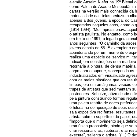
alemão Anselm Kiefer na 19ª Bienal 
como Paleta de Asas e Mesopotâmia. 
cartas na versão mais conhecida da hi
materialidade das telas seduziu o olh
apenas a dos jovens, à época, do C
recuperados naqueles anos, como o 
(1914-1994). “Me impressionava aquela
o artista paulista. No entanto, como
em texto de 1991, o legado geracional
anos seguintes. “O caminho da ascese 
jovens depois de 85. É exemplar o c
abandonando por um momento o expre
realiza uma espécie de 'serviço milita
radical, em construções com madeira 
retornaria à pintura, de densa matéria
corpo com o suporte, sobrepondo os m
industrializados em visualidade agress
com os meios plásticos que ora resu
limpos, ora em amálgamas visuais c
trupes de artistas que sedimentam s
posteriores. Schutze, ativo desde o fi
pela pintura construindo formas regu
uma paleta restrita de cores preferida
é fulcral na composição de seus dese
sala expositiva recifense, resultantes
artista sobre a superfície do papel, 
“Importa que o movimento seja defini
uma única proposicão, ainda que se p
criar ressonâncias, rupturas, e aí res
execute”, salienta o artista. “(...) O 